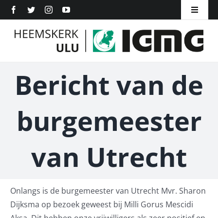
Ga
Toggle
naar
Navigat
Home
inhoud
Over ons
Bericht van de
Inschrijven
burgemeester
ANBI
Word Lid
van Utrecht
Contact
Onlangs is de burgemeester van Utrecht Mvr. Sharon
Dijksma op bezoek geweest bij Milli Gorus Mescidi
Aksa. Dit hebben onze vrijwilligers als zeer positief en