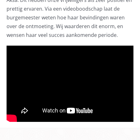
prettig ervaren. Via een videoboodschap laat de
burgemeester weten hoe haar bevindingen waren
over de ontmoeting. Wij waarderen dit enorm, en
wensen haar veel succes aankomende periode.